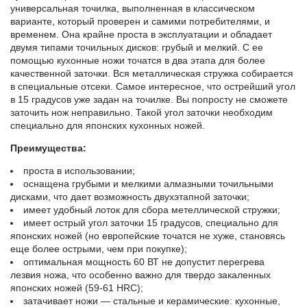
универсальная точилка, выполненная в классическом
варианте, который проверен и самими потребителями, и
временем. Она крайне проста в эксплуатации и обладает
двумя типами точильных дисков: грубый и мелкий. С ее
помощью кухонные ножи точатся в два этапа для более
качественной заточки. Вся металлическая стружка собирается
в специальные отсеки. Самое интересное, что острейший угол
в 15 градусов уже задан на точилке. Вы попросту не сможете
заточить нож неправильно. Такой угол заточки необходим
специально для японских кухонных ножей.
Преимущества:
проста в использовании;
оснащена грубыми и мелкими алмазными точильными
дисками, что дает возможность двухэтапной заточки;
имеет удобный лоток для сбора метеллической стружки;
имеет острый угол заточки 15 градусов, специально для
японских ножей (но европейские точатся не хуже, становясь
еще более острыми, чем при покупке);
оптимальная мощность 60 ВТ не допустит перегрева
лезвия ножа, что особенно важно для твердо закаленных
японских ножей (59-61 HRC);
затачивает ножи — стальные и керамические: кухонные,