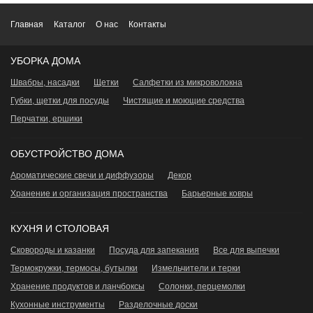
Главная
Каталог
О нас
Контакты
УБОРКА ДОМА
Швабры, насадки
Щетки
Салфетки из микроволокна
Губки, щетки для посуды
Чистящие и моющие средства
Перчатки, ершики
ОБУСТРОЙСТВО ДОМА
Ароматические свечи и диффузоры
Декор
Хранение и организация пространства
Барьерные ковры
КУХНЯ И СТОЛОВАЯ
Сковороды и казанки
Посуда для запекания
Все для выпечки
Термокружки, термосы, бутылки
Измельчители и терки
Хранение продуктов и ланчбоксы
Сoлонки, перцемолки
Кухонные инструменты
Разделочные доски