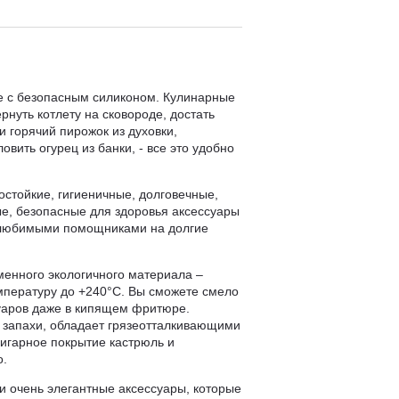
е с безопасным силиконом. Кулинарные
нуть котлету на сковороде, достать
и горячий пирожок из духовки,
овить огурец из банки, - все это удобно
остойкие, гигиеничные, долговечные,
ые, безопасные для здоровья аксессуары
и любимыми помощниками на долгие
енного экологичного материала –
мпературу до +240°С. Вы сможете смело
суаров даже в кипящем фритюре.
 запахи, обладает грязеотталкивающими
ригарное покрытие кастрюль и
о.
и очень элегантные аксессуары, которые