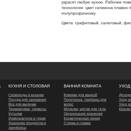
украсят любую кухню. Рабочие пов
технологии: цвет силикона плавно 
полупрозрачному.
Цвета: графитовый, салатовый, фи
А
КУХНЯ И СТОЛОВАЯ
ВАННАЯ КОМНАТА
УХОД
Сковороды и казанки
Коврики для ванной
Дезод
Посуда для запекания
Полотенца, тюрбаны для
Уход з
Все для выпечки
волос
Уход з
Термокружки, термосы,
Мочалки, щетки для тела
Краски
бутылки
Организация хранения
Измельчители и терки
Косметическая линия
Хранение продуктов и
Стирка и глажка
ланчбоксы