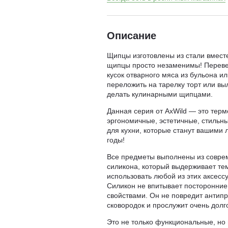
Описание
Щипцы изготовлены из стали вмест
щипцы просто незаменимы! Перевер
кусок отварного мяса из бульона ил
переложить на тарелку торт или выл
делать кулинарными щипцами.
Данная серия от AxWild — это терм
эргономичные, эстетичные, стильн
для кухни, которые станут вашим
годы!
Все предметы выполнены из соврем
силикона, который выдерживает те
использовать любой из этих аксес
Силикон не впитывает посторонние
свойствами. Он не повредит антип
сковородок и прослужит очень долг
Это не только функциональные, но 