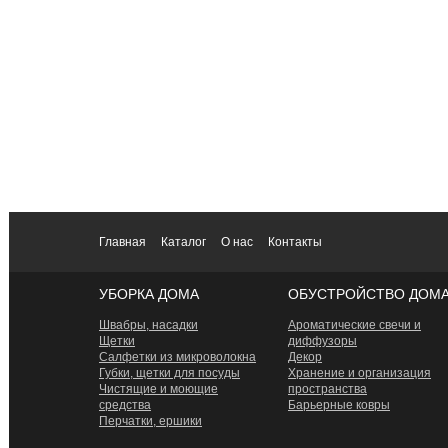
Главная
Каталог
О нас
Контакты
УБОРКА ДОМА
ОБУСТРОЙСТВО ДОМ
Швабры, насадки
Ароматические свечи и
Щетки
диффузоры
Салфетки из микроволокна
Декор
Губки, щетки для посуды
Хранение и организация
Чистящие и моющие
пространства
средства
Барьерные ковры
Перчатки, ершики