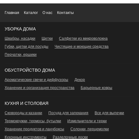
Главная
Каталог
О нас
Контакты
УБОРКА ДОМА
Швабры, насадки
Щетки
Салфетки из микроволокна
Губки, щетки для посуды
Чистящие и моющие средства
Перчатки, ершики
ОБУСТРОЙСТВО ДОМА
Ароматические свечи и диффузоры
Декор
Хранение и организация пространства
Барьерные ковры
КУХНЯ И СТОЛОВАЯ
Сковороды и казанки
Посуда для запекания
Все для выпечки
Термокружки, термосы, бутылки
Измельчители и терки
Хранение продуктов и ланчбоксы
Сoлонки, перцемолки
Кухонные инструменты
Разделочные доски