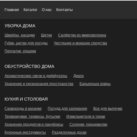
Главная
Каталог
О нас
Контакты
УБОРКА ДОМА
Швабры, насадки
Щетки
Салфетки из микроволокна
Губки, щетки для посуды
Чистящие и моющие средства
Перчатки, ершики
ОБУСТРОЙСТВО ДОМА
Ароматические свечи и диффузоры
Декор
Хранение и организация пространства
Барьерные ковры
КУХНЯ И СТОЛОВАЯ
Сковороды и казанки
Посуда для запекания
Все для выпечки
Термокружки, термосы, бутылки
Измельчители и терки
Хранение продуктов и ланчбоксы
Сoлонки, перцемолки
Кухонные инструменты
Разделочные доски