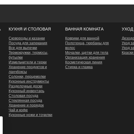
А
КУХНЯ И СТОЛОВАЯ
ВАННАЯ КОМНАТА
УХОД
Сковороды и казанки
Коврики для ванной
Дезод
Посуда для запекания
Полотенца, тюрбаны для
Уход з
Все для выпечки
волос
Уход з
Термокружки, термосы,
Мочалки, щетки для тела
Краски
бутылки
Организация хранения
Измельчители и терки
Косметическая линия
Хранение продуктов и
Стирка и глажка
ланчбоксы
Сoлонки, перцемолки
Кухонные инструменты
Разделочные доски
Кухонный инвентарь
Столовая посуда
Стеклянная посуда
Хранение и порядок
Чай и кофе
Кухонные ножи и точилки