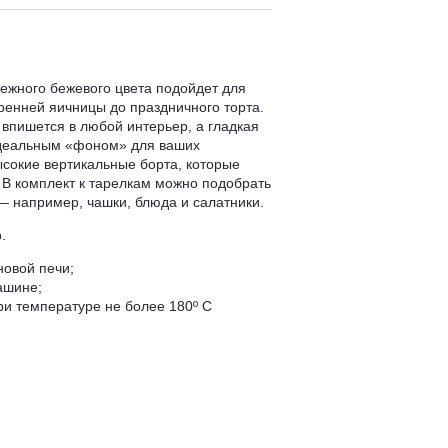
нежного бежевого цвета подойдет для
ренней яичницы до праздничного торта.
впишется в любой интерьер, а гладкая
идеальным «фоном» для ваших
ысокие вертикальные борта, которые
 В комплект к тарелкам можно подобрать
 — например, чашки, блюда и салатники.
.
новой печи;
ашине;
ри температуре не более 180º C