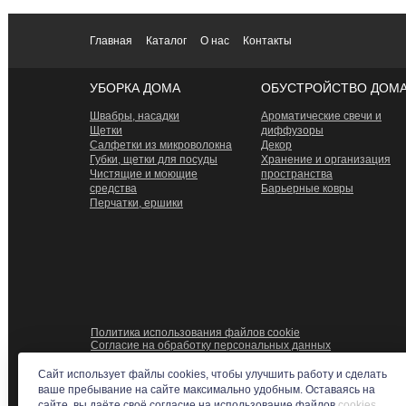
Главная
Каталог
О нас
Контакты
УБОРКА ДОМА
ОБУСТРОЙСТВО ДОМ
Швабры, насадки
Ароматические свечи и
Щетки
диффузоры
Салфетки из микроволокна
Декор
Губки, щетки для посуды
Хранение и организация
Чистящие и моющие
пространства
средства
Барьерные ковры
Перчатки, ершики
Политика использования файлов cookie
Согласие на обработку персональных данных
Сайт использует файлы cookies, чтобы улучшить работу и сделать
ваше пребывание на сайте максимально удобным. Оставаясь на
сайте, вы даёте своё согласие на использование файлов
cookies