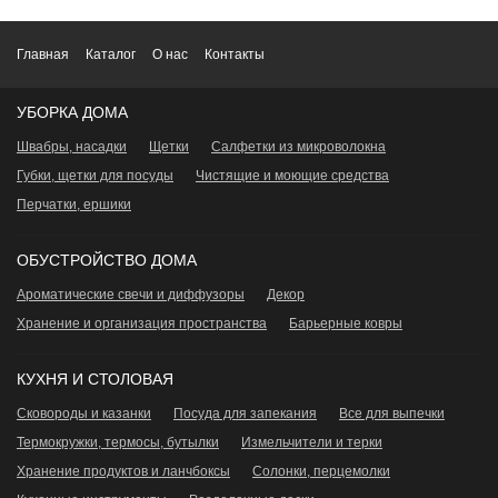
Главная
Каталог
О нас
Контакты
УБОРКА ДОМА
Швабры, насадки
Щетки
Салфетки из микроволокна
Губки, щетки для посуды
Чистящие и моющие средства
Перчатки, ершики
ОБУСТРОЙСТВО ДОМА
Ароматические свечи и диффузоры
Декор
Хранение и организация пространства
Барьерные ковры
КУХНЯ И СТОЛОВАЯ
Сковороды и казанки
Посуда для запекания
Все для выпечки
Термокружки, термосы, бутылки
Измельчители и терки
Хранение продуктов и ланчбоксы
Сoлонки, перцемолки