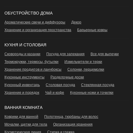
ОБУСТРОЙСТВО ДОМА
Ароматические свечи и диффузоры
Декор
Хранение и организация пространства
Барьерные ковры
КУХНЯ И СТОЛОВАЯ
Сковороды и казанки
Посуда для запекания
Все для выпечки
Термокружки, термосы, бутылки
Измельчители и терки
Хранение продуктов и ланчбоксы
Сoлонки, перцемолки
Кухонные инструменты
Разделочные доски
Кухонный инвентарь
Столовая посуда
Стеклянная посуда
Хранение и порядок
Чай и кофе
Кухонные ножи и точилки
ВАННАЯ КОМНАТА
Коврики для ванной
Полотенца, тюрбаны для волос
Мочалки, щетки для тела
Организация хранения
Косметическая линия
Стирка и глажка