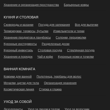
Хранение и организация пространства
Барьерные ковры
КУХНЯ И СТОЛОВАЯ
Сковороды и казанки
Посуда для запекания
Все для выпечки
Термокружки, термосы, бутылки
Измельчители и терки
Хранение продуктов и ланчбоксы
Сoлонки, перцемолки
Кухонные инструменты
Разделочные доски
Кухонный инвентарь
Столовая посуда
Стеклянная посуда
Хранение и порядок
Чай и кофе
Кухонные ножи и точилки
ВАННАЯ КОМНАТА
Коврики для ванной
Полотенца, тюрбаны для волос
Мочалки, щетки для тела
Организация хранения
Косметическая линия
Стирка и глажка
УХОД ЗА СОБОЙ
Дезодоранты
Уход за лицом и телом
Уход за волосами