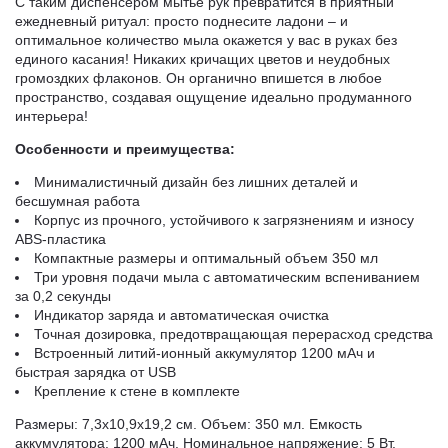
С таким диспенсером мытье рук превратится в приятный
ежедневный ритуал: просто поднесите ладони – и
оптимальное количество мыла окажется у вас в руках без
единого касания! Никаких кричащих цветов и неудобных
громоздких флаконов. Он органично впишется в любое
пространство, создавая ощущение идеально продуманного
интерьера!
Особенности и преимущества:
Минималистичный дизайн без лишних деталей и
бесшумная работа
Корпус из прочного, устойчивого к загрязнениям и износу
ABS-пластика
Компактные размеры и оптимальный объем 350 мл
Три уровня подачи мыла с автоматическим вспениванием
за 0,2 секунды
Индикатор заряда и автоматическая очистка
Точная дозировка, предотвращающая перерасход средства
Встроенный литий-ионный аккумулятор 1200 мАч и
быстрая зарядка от USB
Крепление к стене в комплекте
Размеры: 7,3х10,9х19,2 см. Объем: 350 мл. Емкость
аккумулятора: 1200 мАч. Номинальное напряжение: 5 Вт.