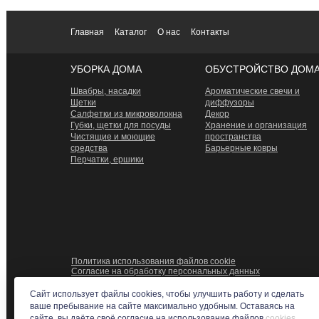
Главная
Каталог
О нас
Контакты
УБОРКА ДОМА
ОБУСТРОЙСТВО ДОМ
Швабры, насадки
Ароматические свечи и
Щетки
диффузоры
Салфетки из микроволокна
Декор
Губки, щетки для посуды
Хранение и организация
Чистящие и моющие
пространства
средства
Барьерные ковры
Перчатки, ершики
Политика использования файлов cookie
Согласие на обработку персональных данных
Сайт использует файлы cookies, чтобы улучшить работу и сделать
ваше пребывание на сайте максимально удобным. Оставаясь на
сайте, вы даёте своё согласие на использование файлов
cookies