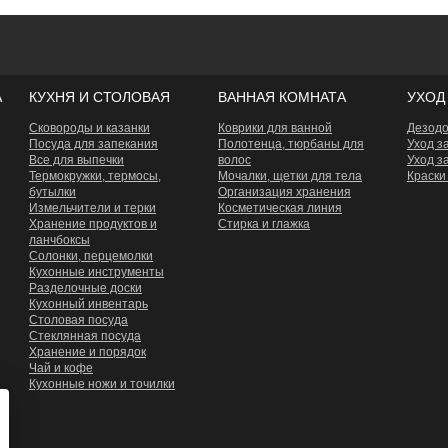
А
КУХНЯ И СТОЛОВАЯ
ВАННАЯ КОМНАТА
УХОД
Сковороды и казанки
Коврики для ванной
Дезод
Посуда для запекания
Полотенца, тюрбаны для
Уход з
Все для выпечки
волос
Уход з
Термокружки, термосы,
Мочалки, щетки для тела
Краски
бутылки
Организация хранения
Измельчители и терки
Косметическая линия
Хранение продуктов и
Стирка и глажка
ланчбоксы
Сoлонки, перцемолки
Кухонные инструменты
Разделочные доски
Кухонный инвентарь
Столовая посуда
Стеклянная посуда
Хранение и порядок
Чай и кофе
Кухонные ножи и точилки