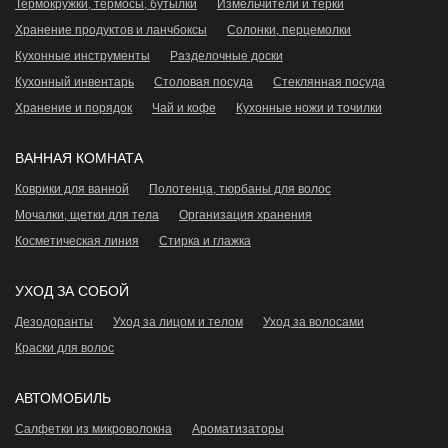
Термокружки, термосы, бутылки
Измельчители и терки
Хранение продуктов и ланчбоксы
Сoлонки, перцемолки
Кухонные инструменты
Разделочные доски
Кухонный инвентарь
Столовая посуда
Стеклянная посуда
Хранение и порядок
Чай и кофе
Кухонные ножи и точилки
ВАННАЯ КОМНАТА
Коврики для ванной
Полотенца, тюрбаны для волос
Мочалки, щетки для тела
Организация хранения
Косметическая линия
Стирка и глажка
УХОД ЗА СОБОЙ
Дезодоранты
Уход за лицом и телом
Уход за волосами
Краски для волос
АВТОМОБИЛЬ
Салфетки из микроволокна
Ароматизаторы