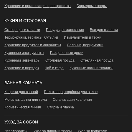
Хранение и организация пространства
Барьерные ковры
КУХНЯ И СТОЛОВАЯ
Сковороды и казанки
Посуда для запекания
Все для выпечки
Термокружки, термосы, бутылки
Измельчители и терки
Хранение продуктов и ланчбоксы
Сoлонки, перцемолки
Кухонные инструменты
Разделочные доски
Кухонный инвентарь
Столовая посуда
Стеклянная посуда
Хранение и порядок
Чай и кофе
Кухонные ножи и точилки
ВАННАЯ КОМНАТА
Коврики для ванной
Полотенца, тюрбаны для волос
Мочалки, щетки для тела
Организация хранения
Косметическая линия
Стирка и глажка
УХОД ЗА СОБОЙ
Дезодоранты
Уход за лицом и телом
Уход за волосами