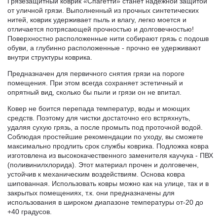
Грязезащитный коврик «Спагетти» станет надежной защитой
от уличной грязи. Выполненный из прочных синтетических
нитей, коврик удерживает пыль и влагу, легко моется и
отличается потрясающей прочностью и долговечностью!
Поверхностно расположенные нити собирают грязь с подошв
обуви, а глубинно расположенные - прочно ее удерживают
внутри структуры коврика.
Предназначен для первичного снятия грязи на пороге
помещения. При этом всегда сохраняет эстетичный и
опрятный вид, сколько бы пыли и грязи он не впитал.
Ковер не боится перепада температур, воды и моющих
средств. Поэтому для чистки достаточно его встряхнуть,
удаляя сухую грязь, а после промыть под проточной водой.
Соблюдая простейшие рекомендации по уходу, вы сможете
максимально продлить срок службы коврика. Подложка ковра
изготовлена из высококачественного заменителя каучука - ПВХ
(поливинилхлорида). Этот материал прочен и долговечен,
устойчив к механическим воздействиям. Основа ковра
шипованная. Использовать ковры можно как на улице, так и в
закрытых помещениях, т.к. они предназначены для
использования в широком диапазоне температуры от-20 до
+40 градусов.