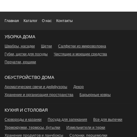
Главная
Каталог
О нас
Контакты
УБОРКА ДОМА
Швабры, насадки
Щетки
Салфетки из микроволокна
Губки, щетки для посуды
Чистящие и моющие средства
Перчатки, ершики
ОБУСТРОЙСТВО ДОМА
Ароматические свечи и диффузоры
Декор
Хранение и организация пространства
Барьерные ковры
КУХНЯ И СТОЛОВАЯ
Сковороды и казанки
Посуда для запекания
Все для выпечки
Термокружки, термосы, бутылки
Измельчители и терки
Хранение продуктов и ланчбоксы
Сoлонки, перцемолки