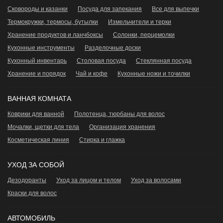
Сковороды и казанки
Посуда для запекания
Все для выпечки
Термокружки, термосы, бутылки
Измельчители и терки
Хранение продуктов и ланчбоксы
Сoлонки, перцемолки
Кухонные инструменты
Разделочные доски
Кухонный инвентарь
Столовая посуда
Стеклянная посуда
Хранение и порядок
Чай и кофе
Кухонные ножи и точилки
ВАННАЯ КОМНАТА
Коврики для ванной
Полотенца, тюрбаны для волос
Мочалки, щетки для тела
Организация хранения
Косметическая линия
Стирка и глажка
УХОД ЗА СОБОЙ
Дезодоранты
Уход за лицом и телом
Уход за волосами
Краски для волос
АВТОМОБИЛЬ