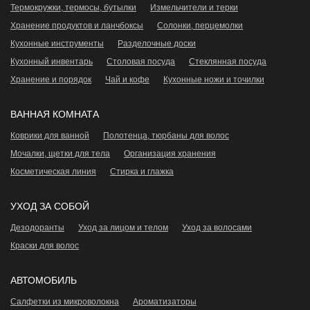
Термокружки, термосы, бутылки
Измельчители и терки
Хранение продуктов и ланчбоксы
Сoлонки, перцемолки
Кухонные инструменты
Разделочные доски
Кухонный инвентарь
Столовая посуда
Стеклянная посуда
Хранение и порядок
Чай и кофе
Кухонные ножи и точилки
ВАННАЯ КОМНАТА
Коврики для ванной
Полотенца, тюрбаны для волос
Мочалки, щетки для тела
Организация хранения
Косметическая линия
Стирка и глажка
УХОД ЗА СОБОЙ
Дезодоранты
Уход за лицом и телом
Уход за волосами
Краски для волос
АВТОМОБИЛЬ
Салфетки из микроволокна
Ароматизаторы