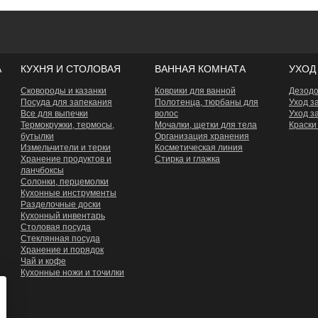
А
КУХНЯ И СТОЛОВАЯ
ВАННАЯ КОМНАТА
УХОД
Сковороды и казанки
Коврики для ванной
Дезод
Посуда для запекания
Полотенца, тюрбаны для
Уход з
Все для выпечки
волос
Уход з
Термокружки, термосы,
Мочалки, щетки для тела
Краски
бутылки
Организация хранения
Измельчители и терки
Косметическая линия
Хранение продуктов и
Стирка и глажка
ланчбоксы
Сoлонки, перцемолки
Кухонные инструменты
Разделочные доски
Кухонный инвентарь
Столовая посуда
Стеклянная посуда
Хранение и порядок
Чай и кофе
Кухонные ножи и точилки