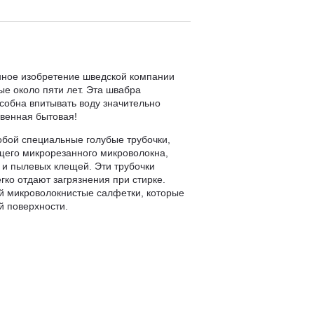
нное изобретение шведской компании
ые около пяти лет. Эта швабра
собна впитывать воду значительно
венная бытовая!
обой специальные голубые трубочки,
щего микрорезанного микроволокна,
 и пылевых клещей. Эти трубочки
егко отдают загрязнения при стирке.
ой микроволокнистые салфетки, которые
й поверхности.