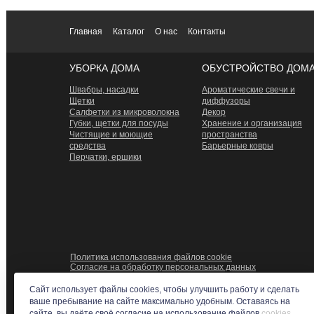
Главная
Каталог
О нас
Контакты
УБОРКА ДОМА
ОБУСТРОЙСТВО ДОМ
Швабры, насадки
Ароматические свечи и
Щетки
диффузоры
Салфетки из микроволокна
Декор
Губки, щетки для посуды
Хранение и организация
Чистящие и моющие
пространства
средства
Барьерные ковры
Перчатки, ершики
Политика использования файлов cookie
Согласие на обработку персональных данных
Сайт использует файлы cookies, чтобы улучшить работу и сделать
ваше пребывание на сайте максимально удобным. Оставаясь на
сайте, вы даёте своё согласие на использование файлов
cookies