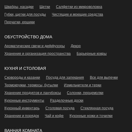
Швабры, насадки
Щетки
Салфетки из микроволокна
Губки, щетки для посуды
Чистящие и моющие средства
Перчатки, ершики
ОБУСТРОЙСТВО ДОМА
Ароматические свечи и диффузоры
Декор
Хранение и организация пространства
Барьерные ковры
КУХНЯ И СТОЛОВАЯ
Сковороды и казанки
Посуда для запекания
Все для выпечки
Термокружки, термосы, бутылки
Измельчители и терки
Хранение продуктов и ланчбоксы
Сoлонки, перцемолки
Кухонные инструменты
Разделочные доски
Кухонный инвентарь
Столовая посуда
Стеклянная посуда
Хранение и порядок
Чай и кофе
Кухонные ножи и точилки
ВАННАЯ КОМНАТА